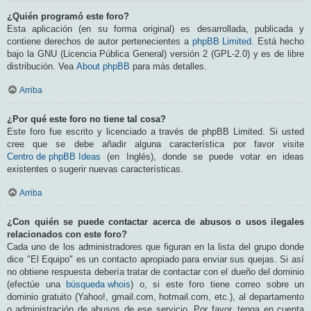
¿Quién programó este foro?
Esta aplicación (en su forma original) es desarrollada, publicada y
contiene derechos de autor pertenecientes a
phpBB Limited
. Está hecho
bajo la GNU (Licencia Pública General) versión 2 (GPL-2.0) y es de libre
distribución. Vea
About phpBB
para más detalles.
Arriba
¿Por qué este foro no tiene tal cosa?
Este foro fue escrito y licenciado a través de phpBB Limited. Si usted
cree que se debe añadir alguna característica por favor visite
Centro de phpBB Ideas
(en Inglés), donde se puede votar en ideas
existentes o sugerir nuevas características.
Arriba
¿Con quién se puede contactar acerca de abusos o usos ilegales
relacionados con este foro?
Cada uno de los administradores que figuran en la lista del grupo donde
dice "El Equipo" es un contacto apropiado para enviar sus quejas. Si así
no obtiene respuesta debería tratar de contactar con el dueño del dominio
(efectúe una
búsqueda whois
) o, si este foro tiene correo sobre un
dominio gratuito (Yahoo!, gmail.com, hotmail.com, etc.), al departamento
o administración de abusos de ese servicio. Por favor, tenga en cuenta