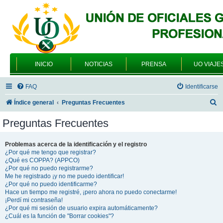
INICIO
NOTICIAS
PRENSA
UO VIAJE
FAQ
Identificarse
B
Índice general
Preguntas Frecuentes
u
Preguntas Frecuentes
s
c
Problemas acerca de la identificación y el registro
¿Por qué me tengo que registrar?
a
¿Qué es COPPA? (APPCO)
r
¿Por qué no puedo registrarme?
Me he registrado ¡y no me puedo identificar!
¿Por qué no puedo identificarme?
Hace un tiempo me registré, ¡pero ahora no puedo conectarme!
¡Perdí mi contraseña!
¿Por qué mi sesión de usuario expira automáticamente?
¿Cuál es la función de "Borrar cookies"?