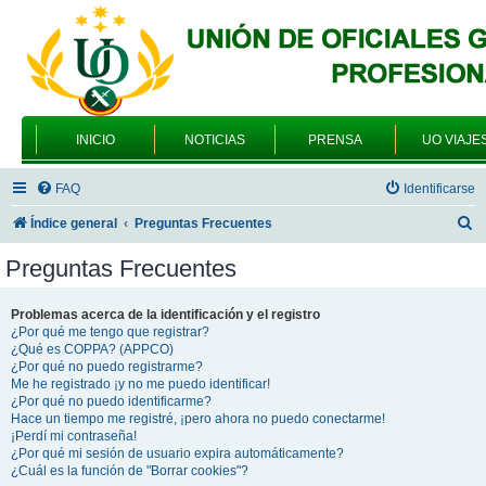
INICIO
NOTICIAS
PRENSA
UO VIAJE
FAQ
Identificarse
B
Índice general
Preguntas Frecuentes
u
Preguntas Frecuentes
s
c
Problemas acerca de la identificación y el registro
¿Por qué me tengo que registrar?
a
¿Qué es COPPA? (APPCO)
r
¿Por qué no puedo registrarme?
Me he registrado ¡y no me puedo identificar!
¿Por qué no puedo identificarme?
Hace un tiempo me registré, ¡pero ahora no puedo conectarme!
¡Perdí mi contraseña!
¿Por qué mi sesión de usuario expira automáticamente?
¿Cuál es la función de "Borrar cookies"?