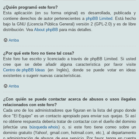
¿Quién programó este foro?
Esta aplicación (en su forma original) es desarrollada, publicada y
contiene derechos de autor pertenecientes a
phpBB Limited
. Está hecho
bajo la GNU (Licencia Pública General) versión 2 (GPL-2.0) y es de libre
distribución. Vea
About phpBB
para más detalles.
Arriba
¿Por qué este foro no tiene tal cosa?
Este foro fue escrito y licenciado a través de phpBB Limited. Si usted
cree que se debe añadir alguna característica por favor visite
Centro de phpBB Ideas
(en Inglés), donde se puede votar en ideas
existentes o sugerir nuevas características.
Arriba
¿Con quién se puede contactar acerca de abusos o usos ilegales
relacionados con este foro?
Cada uno de los administradores que figuran en la lista del grupo donde
dice "El Equipo" es un contacto apropiado para enviar sus quejas. Si así
no obtiene respuesta debería tratar de contactar con el dueño del dominio
(efectúe una
búsqueda whois
) o, si este foro tiene correo sobre un
dominio gratuito (Yahoo!, gmail.com, hotmail.com, etc.), al departamento
o administración de abusos de ese servicio. Por favor, tenga en cuenta