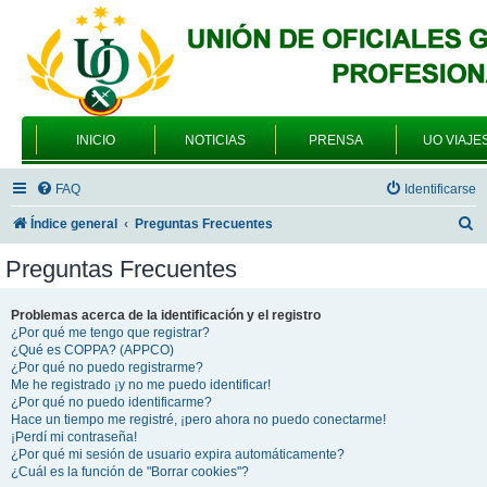
INICIO
NOTICIAS
PRENSA
UO VIAJE
FAQ
Identificarse
B
Índice general
Preguntas Frecuentes
u
Preguntas Frecuentes
s
c
Problemas acerca de la identificación y el registro
¿Por qué me tengo que registrar?
a
¿Qué es COPPA? (APPCO)
r
¿Por qué no puedo registrarme?
Me he registrado ¡y no me puedo identificar!
¿Por qué no puedo identificarme?
Hace un tiempo me registré, ¡pero ahora no puedo conectarme!
¡Perdí mi contraseña!
¿Por qué mi sesión de usuario expira automáticamente?
¿Cuál es la función de "Borrar cookies"?