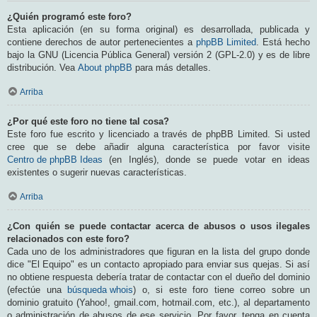
¿Quién programó este foro?
Esta aplicación (en su forma original) es desarrollada, publicada y
contiene derechos de autor pertenecientes a
phpBB Limited
. Está hecho
bajo la GNU (Licencia Pública General) versión 2 (GPL-2.0) y es de libre
distribución. Vea
About phpBB
para más detalles.
Arriba
¿Por qué este foro no tiene tal cosa?
Este foro fue escrito y licenciado a través de phpBB Limited. Si usted
cree que se debe añadir alguna característica por favor visite
Centro de phpBB Ideas
(en Inglés), donde se puede votar en ideas
existentes o sugerir nuevas características.
Arriba
¿Con quién se puede contactar acerca de abusos o usos ilegales
relacionados con este foro?
Cada uno de los administradores que figuran en la lista del grupo donde
dice "El Equipo" es un contacto apropiado para enviar sus quejas. Si así
no obtiene respuesta debería tratar de contactar con el dueño del dominio
(efectúe una
búsqueda whois
) o, si este foro tiene correo sobre un
dominio gratuito (Yahoo!, gmail.com, hotmail.com, etc.), al departamento
o administración de abusos de ese servicio. Por favor, tenga en cuenta