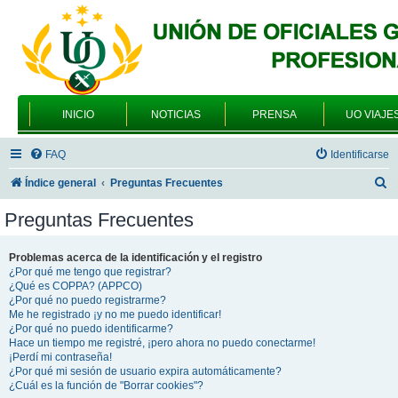
INICIO
NOTICIAS
PRENSA
UO VIAJE
FAQ
Identificarse
B
Índice general
Preguntas Frecuentes
u
Preguntas Frecuentes
s
c
Problemas acerca de la identificación y el registro
¿Por qué me tengo que registrar?
a
¿Qué es COPPA? (APPCO)
r
¿Por qué no puedo registrarme?
Me he registrado ¡y no me puedo identificar!
¿Por qué no puedo identificarme?
Hace un tiempo me registré, ¡pero ahora no puedo conectarme!
¡Perdí mi contraseña!
¿Por qué mi sesión de usuario expira automáticamente?
¿Cuál es la función de "Borrar cookies"?