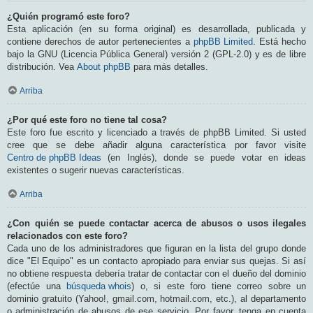
¿Quién programó este foro?
Esta aplicación (en su forma original) es desarrollada, publicada y
contiene derechos de autor pertenecientes a
phpBB Limited
. Está hecho
bajo la GNU (Licencia Pública General) versión 2 (GPL-2.0) y es de libre
distribución. Vea
About phpBB
para más detalles.
Arriba
¿Por qué este foro no tiene tal cosa?
Este foro fue escrito y licenciado a través de phpBB Limited. Si usted
cree que se debe añadir alguna característica por favor visite
Centro de phpBB Ideas
(en Inglés), donde se puede votar en ideas
existentes o sugerir nuevas características.
Arriba
¿Con quién se puede contactar acerca de abusos o usos ilegales
relacionados con este foro?
Cada uno de los administradores que figuran en la lista del grupo donde
dice "El Equipo" es un contacto apropiado para enviar sus quejas. Si así
no obtiene respuesta debería tratar de contactar con el dueño del dominio
(efectúe una
búsqueda whois
) o, si este foro tiene correo sobre un
dominio gratuito (Yahoo!, gmail.com, hotmail.com, etc.), al departamento
o administración de abusos de ese servicio. Por favor, tenga en cuenta