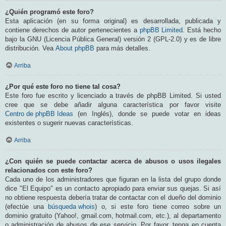
¿Quién programó este foro?
Esta aplicación (en su forma original) es desarrollada, publicada y
contiene derechos de autor pertenecientes a
phpBB Limited
. Está hecho
bajo la GNU (Licencia Pública General) versión 2 (GPL-2.0) y es de libre
distribución. Vea
About phpBB
para más detalles.
Arriba
¿Por qué este foro no tiene tal cosa?
Este foro fue escrito y licenciado a través de phpBB Limited. Si usted
cree que se debe añadir alguna característica por favor visite
Centro de phpBB Ideas
(en Inglés), donde se puede votar en ideas
existentes o sugerir nuevas características.
Arriba
¿Con quién se puede contactar acerca de abusos o usos ilegales
relacionados con este foro?
Cada uno de los administradores que figuran en la lista del grupo donde
dice "El Equipo" es un contacto apropiado para enviar sus quejas. Si así
no obtiene respuesta debería tratar de contactar con el dueño del dominio
(efectúe una
búsqueda whois
) o, si este foro tiene correo sobre un
dominio gratuito (Yahoo!, gmail.com, hotmail.com, etc.), al departamento
o administración de abusos de ese servicio. Por favor, tenga en cuenta