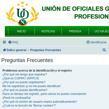
INICIO
NOTICIAS
PRENSA
UO VIAJE
FAQ
Identificarse
B
Índice general
Preguntas Frecuentes
u
Preguntas Frecuentes
s
c
Problemas acerca de la identificación y el registro
¿Por qué me tengo que registrar?
a
¿Qué es COPPA? (APPCO)
r
¿Por qué no puedo registrarme?
Me he registrado ¡y no me puedo identificar!
¿Por qué no puedo identificarme?
Hace un tiempo me registré, ¡pero ahora no puedo conectarme!
¡Perdí mi contraseña!
¿Por qué mi sesión de usuario expira automáticamente?
¿Cuál es la función de "Borrar cookies"?