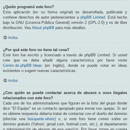
¿Quién programó este foro?
Esta aplicación (en su forma original) es desarrollada, publicada y
contiene derechos de autor pertenecientes a
phpBB Limited
. Está hecho
bajo la GNU (Licencia Pública General) versión 2 (GPL-2.0) y es de libre
distribución. Vea
About phpBB
para más detalles.
Arriba
¿Por qué este foro no tiene tal cosa?
Este foro fue escrito y licenciado a través de phpBB Limited. Si usted
cree que se debe añadir alguna característica por favor visite
Centro de phpBB Ideas
(en Inglés), donde se puede votar en ideas
existentes o sugerir nuevas características.
Arriba
¿Con quién se puede contactar acerca de abusos o usos ilegales
relacionados con este foro?
Cada uno de los administradores que figuran en la lista del grupo donde
dice "El Equipo" es un contacto apropiado para enviar sus quejas. Si así
no obtiene respuesta debería tratar de contactar con el dueño del dominio
(efectúe una
búsqueda whois
) o, si este foro tiene correo sobre un
dominio gratuito (Yahoo!, gmail.com, hotmail.com, etc.), al departamento
o administración de abusos de ese servicio. Por favor, tenga en cuenta