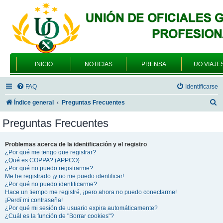
INICIO
NOTICIAS
PRENSA
UO VIAJE
FAQ
Identificarse
B
Índice general
Preguntas Frecuentes
u
Preguntas Frecuentes
s
c
Problemas acerca de la identificación y el registro
¿Por qué me tengo que registrar?
a
¿Qué es COPPA? (APPCO)
r
¿Por qué no puedo registrarme?
Me he registrado ¡y no me puedo identificar!
¿Por qué no puedo identificarme?
Hace un tiempo me registré, ¡pero ahora no puedo conectarme!
¡Perdí mi contraseña!
¿Por qué mi sesión de usuario expira automáticamente?
¿Cuál es la función de "Borrar cookies"?