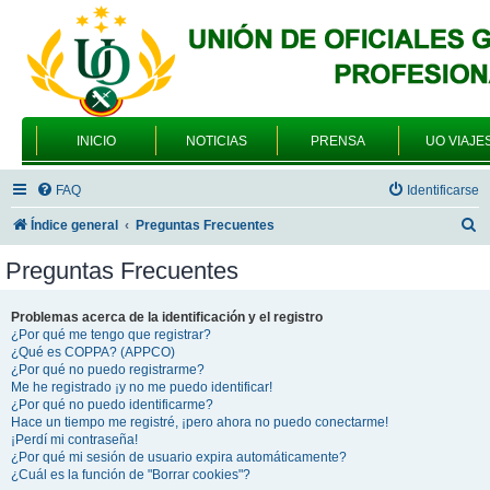
INICIO
NOTICIAS
PRENSA
UO VIAJE
FAQ
Identificarse
B
Índice general
Preguntas Frecuentes
u
Preguntas Frecuentes
s
c
Problemas acerca de la identificación y el registro
¿Por qué me tengo que registrar?
a
¿Qué es COPPA? (APPCO)
r
¿Por qué no puedo registrarme?
Me he registrado ¡y no me puedo identificar!
¿Por qué no puedo identificarme?
Hace un tiempo me registré, ¡pero ahora no puedo conectarme!
¡Perdí mi contraseña!
¿Por qué mi sesión de usuario expira automáticamente?
¿Cuál es la función de "Borrar cookies"?