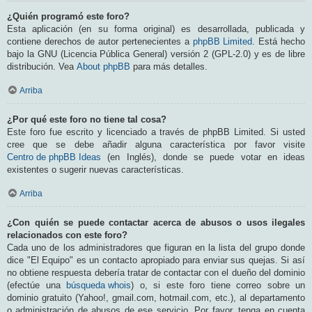
¿Quién programó este foro?
Esta aplicación (en su forma original) es desarrollada, publicada y
contiene derechos de autor pertenecientes a
phpBB Limited
. Está hecho
bajo la GNU (Licencia Pública General) versión 2 (GPL-2.0) y es de libre
distribución. Vea
About phpBB
para más detalles.
Arriba
¿Por qué este foro no tiene tal cosa?
Este foro fue escrito y licenciado a través de phpBB Limited. Si usted
cree que se debe añadir alguna característica por favor visite
Centro de phpBB Ideas
(en Inglés), donde se puede votar en ideas
existentes o sugerir nuevas características.
Arriba
¿Con quién se puede contactar acerca de abusos o usos ilegales
relacionados con este foro?
Cada uno de los administradores que figuran en la lista del grupo donde
dice "El Equipo" es un contacto apropiado para enviar sus quejas. Si así
no obtiene respuesta debería tratar de contactar con el dueño del dominio
(efectúe una
búsqueda whois
) o, si este foro tiene correo sobre un
dominio gratuito (Yahoo!, gmail.com, hotmail.com, etc.), al departamento
o administración de abusos de ese servicio. Por favor, tenga en cuenta