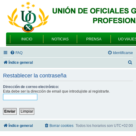
INICIO
NOTICIAS
PRENSA
UO VIAJE
FAQ
Identificarse
B
Índice general
u
Restablecer la contraseña
s
c
Dirección de correo electrónico:
Esta debe ser la dirección de email que introdujiste al registrarte.
a
r
Índice general
Borrar cookies
Todos los horarios son
UTC+02:00