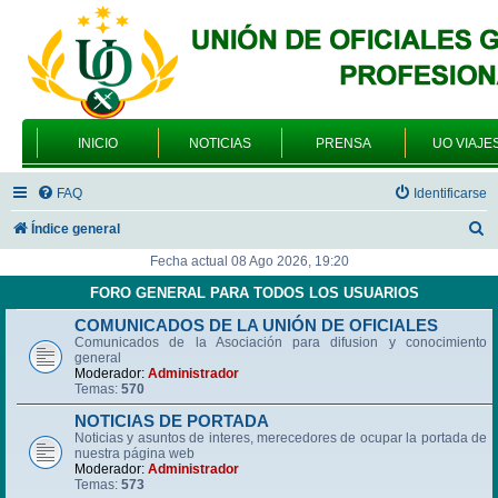
INICIO
NOTICIAS
PRENSA
UO VIAJE
FAQ
Identificarse
B
Índice general
u
Fecha actual 08 Ago 2026, 19:20
s
FORO GENERAL PARA TODOS LOS USUARIOS
c
COMUNICADOS DE LA UNIÓN DE OFICIALES
Comunicados de la Asociación para difusion y conocimiento
a
general
r
Moderador:
Administrador
Temas:
570
NOTICIAS DE PORTADA
Noticias y asuntos de interes, merecedores de ocupar la portada de
nuestra página web
Moderador:
Administrador
Temas:
573