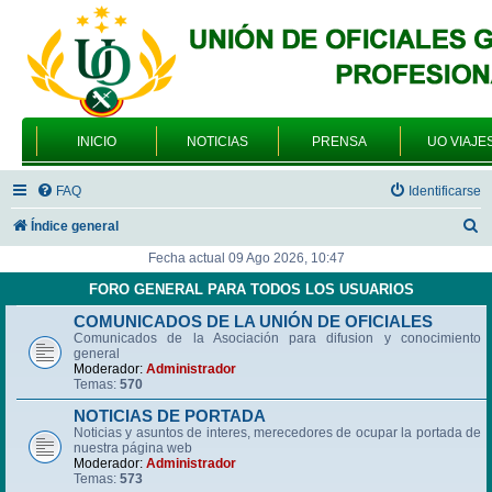
INICIO
NOTICIAS
PRENSA
UO VIAJE
FAQ
Identificarse
B
Índice general
u
Fecha actual 09 Ago 2026, 10:47
s
FORO GENERAL PARA TODOS LOS USUARIOS
c
COMUNICADOS DE LA UNIÓN DE OFICIALES
Comunicados de la Asociación para difusion y conocimiento
a
general
r
Moderador:
Administrador
Temas:
570
NOTICIAS DE PORTADA
Noticias y asuntos de interes, merecedores de ocupar la portada de
nuestra página web
Moderador:
Administrador
Temas:
573