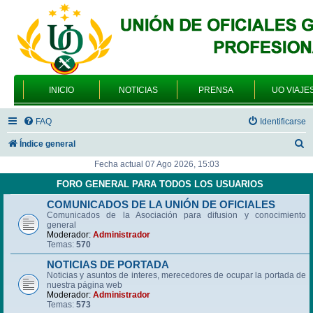
INICIO
NOTICIAS
PRENSA
UO VIAJE
FAQ
Identificarse
B
Índice general
u
Fecha actual 07 Ago 2026, 15:03
s
FORO GENERAL PARA TODOS LOS USUARIOS
c
COMUNICADOS DE LA UNIÓN DE OFICIALES
Comunicados de la Asociación para difusion y conocimiento
a
general
r
Moderador:
Administrador
Temas:
570
NOTICIAS DE PORTADA
Noticias y asuntos de interes, merecedores de ocupar la portada de
nuestra página web
Moderador:
Administrador
Temas:
573