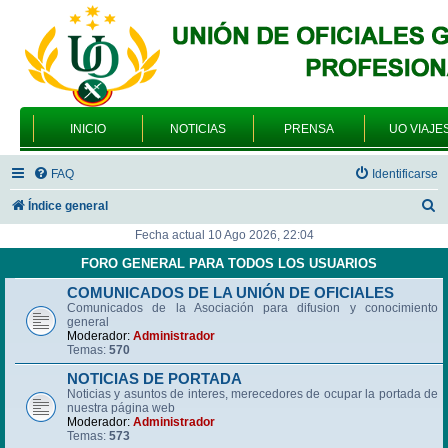
INICIO
NOTICIAS
PRENSA
UO VIAJE
FAQ
Identificarse
B
Índice general
u
Fecha actual 10 Ago 2026, 22:04
s
FORO GENERAL PARA TODOS LOS USUARIOS
c
COMUNICADOS DE LA UNIÓN DE OFICIALES
Comunicados de la Asociación para difusion y conocimiento
a
general
r
Moderador:
Administrador
Temas:
570
NOTICIAS DE PORTADA
Noticias y asuntos de interes, merecedores de ocupar la portada de
nuestra página web
Moderador:
Administrador
Temas:
573