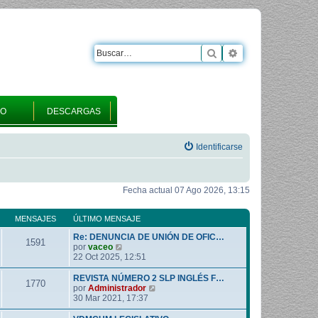
Buscar
Búsqueda avanza
RO
DESCARGAS
Identificarse
Fecha actual 07 Ago 2026, 13:15
MENSAJES
ÚLTIMO MENSAJE
Re: DENUNCIA DE UNIÓN DE OFIC…
1591
V
por
vaceo
e
22 Oct 2025, 12:51
r
ú
REVISTA NÚMERO 2 SLP INGLÉS F…
1770
l
V
por
Administrador
t
e
30 Mar 2021, 17:37
i
r
m
ú