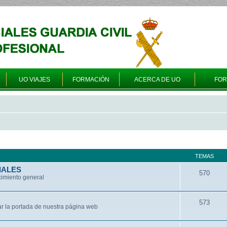
UO VIAJES
FORMACIÓN
ACERCA DE UO
FO
TEMAS
IALES
570
cimiento general
573
ar la portada de nuestra página web