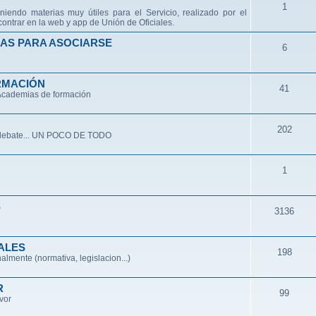
1
niendo materias muy útiles para el Servicio, realizado por el
ontrar en la web y app de Unión de Oficiales.
AS PARA ASOCIARSE
6
RMACIÓN
41
 Academias de formación
202
de debate... UN POCO DE TODO
1
S
3136
ALES
198
lmente (normativa, legislacion...)
R
99
avor