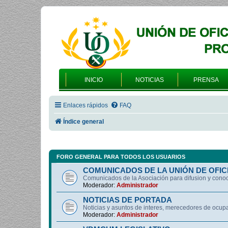
INICIO
NOTICIAS
PRENSA
Enlaces rápidos
FAQ
Índice general
FORO GENERAL PARA TODOS LOS USUARIOS
COMUNICADOS DE LA UNIÓN DE OFIC
Comunicados de la Asociación para difusion y cono
Moderador:
Administrador
NOTICIAS DE PORTADA
Noticias y asuntos de interes, merecedores de ocup
Moderador:
Administrador