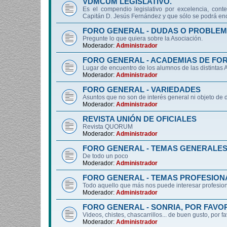
VDMCUM LEGISLATIVO.
Es el compendio legislativo por excelencia, conte
Capitán D. Jesús Fernández y que sólo se podrá enc
FORO GENERAL - DUDAS O PROBLEM
Pregunte lo que quiera sobre la Asociación.
Moderador:
Administrador
FORO GENERAL - ACADEMIAS DE FO
Lugar de encuentro de los alumnos de las distintas
Moderador:
Administrador
FORO GENERAL - VARIEDADES
Asuntos que no son de interés general ni objeto 
Moderador:
Administrador
REVISTA UNIÓN DE OFICIALES
Revista QUORUM
Moderador:
Administrador
FORO GENERAL - TEMAS GENERALE
De todo un poco
Moderador:
Administrador
FORO GENERAL - TEMAS PROFESION
Todo aquello que más nos puede interesar profesiona
Moderador:
Administrador
FORO GENERAL - SONRIA, POR FAVO
Videos, chistes, chascarrillos... de buen gusto, por f
Moderador:
Administrador