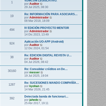
VDMCUM LEGISLATIVO.
1
o
l
V
por
Auditor
m
t
e
29 Jul 2025, 08:30
e
i
r
n
m
ú
Re: INFORMACIÓN PARA ASOCIARS…
19
s
o
l
V
por
Administrador
a
m
t
e
08 Mar 2018, 18:09
j
e
i
r
e
n
m
ú
IV EDICIÓN PROYECTO MENTOR
494
s
o
l
V
por
Administrador
a
m
t
e
14 Dic 2023, 13:49
j
e
i
r
e
n
m
ú
Aplicación UO-APP (Android)
924
s
o
l
V
por
Auditor
a
m
t
e
12 Dic 2024, 01:54
j
e
i
r
e
n
m
ú
Re: EDICION DIGITAL REVISTA U…
38
s
o
l
V
por
Auditor
a
m
t
e
04 Jul 2026, 08:42
j
e
i
r
e
n
m
ú
Re: Convalidar créditos en De…
30160
s
o
l
V
por
messer
a
m
t
e
19 Jul 2025, 19:04
j
e
i
r
e
n
m
ú
Re: SUCESIONES MANDO COMPAÑÍA…
1287
s
o
l
V
por
kyohan
a
m
t
e
14 Mar 2026, 21:45
j
e
i
r
e
n
m
ú
Detectada banda de funcionari…
392
s
o
l
V
por
jahedo
a
m
t
e
25 Abr 2017, 19:11
j
e
i