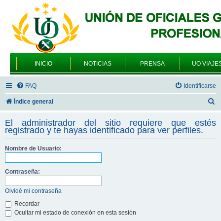
INICIO
NOTICIAS
PRENSA
UO VIAJE
FAQ
Identificarse
B
Índice general
u
El administrador del sitio requiere que estés
s
registrado y te hayas identificado para ver perfiles.
c
Nombre de Usuario:
a
r
Contraseña:
Olvidé mi contraseña
Recordar
Ocultar mi estado de conexión en esta sesión