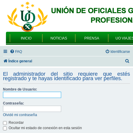
INICIO
NOTICIAS
PRENSA
UO VIAJE
FAQ
Identificarse
B
Índice general
u
El administrador del sitio requiere que estés
s
registrado y te hayas identificado para ver perfiles.
c
Nombre de Usuario:
a
r
Contraseña:
Olvidé mi contraseña
Recordar
Ocultar mi estado de conexión en esta sesión