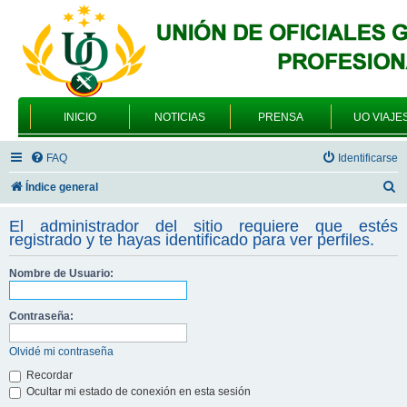
INICIO
NOTICIAS
PRENSA
UO VIAJE
FAQ
Identificarse
B
Índice general
u
El administrador del sitio requiere que estés
s
registrado y te hayas identificado para ver perfiles.
c
Nombre de Usuario:
a
r
Contraseña:
Olvidé mi contraseña
Recordar
Ocultar mi estado de conexión en esta sesión