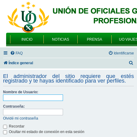
INICIO
NOTICIAS
PRENSA
UO VIAJE
FAQ
Identificarse
B
Índice general
u
El administrador del sitio requiere que estés
s
registrado y te hayas identificado para ver perfiles.
c
Nombre de Usuario:
a
r
Contraseña:
Olvidé mi contraseña
Recordar
Ocultar mi estado de conexión en esta sesión