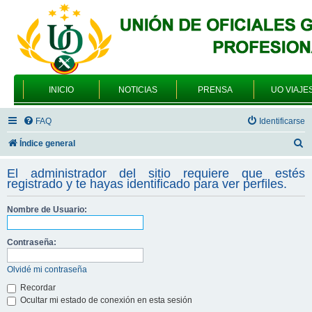
INICIO
NOTICIAS
PRENSA
UO VIAJE
FAQ
Identificarse
B
Índice general
u
El administrador del sitio requiere que estés
s
registrado y te hayas identificado para ver perfiles.
c
Nombre de Usuario:
a
r
Contraseña:
Olvidé mi contraseña
Recordar
Ocultar mi estado de conexión en esta sesión