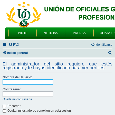
INICIO
NOTICIAS
PRENSA
UO VIAJE
FAQ
Identificarse
B
Índice general
u
El administrador del sitio requiere que estés
s
registrado y te hayas identificado para ver perfiles.
c
Nombre de Usuario:
a
r
Contraseña:
Olvidé mi contraseña
Recordar
Ocultar mi estado de conexión en esta sesión