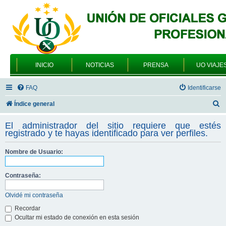
INICIO
NOTICIAS
PRENSA
UO VIAJE
FAQ
Identificarse
B
Índice general
u
El administrador del sitio requiere que estés
s
registrado y te hayas identificado para ver perfiles.
c
Nombre de Usuario:
a
r
Contraseña:
Olvidé mi contraseña
Recordar
Ocultar mi estado de conexión en esta sesión