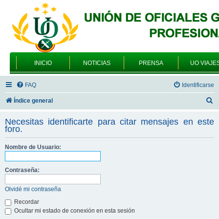
INICIO
NOTICIAS
PRENSA
UO VIAJE
FAQ
Identificarse
B
Índice general
u
Necesitas identificarte para citar mensajes en este
s
foro.
c
Nombre de Usuario:
a
r
Contraseña:
Olvidé mi contraseña
Recordar
Ocultar mi estado de conexión en esta sesión