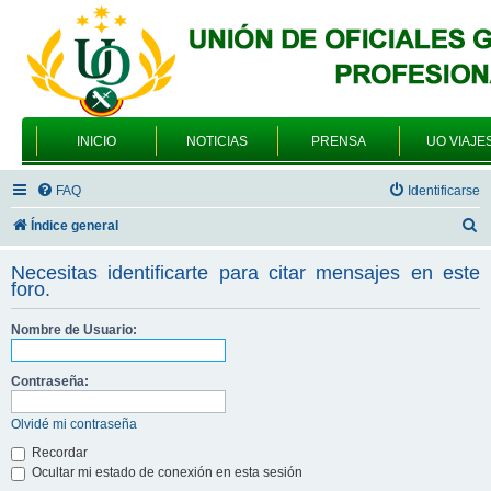
INICIO
NOTICIAS
PRENSA
UO VIAJE
FAQ
Identificarse
B
Índice general
u
Necesitas identificarte para citar mensajes en este
s
foro.
c
Nombre de Usuario:
a
r
Contraseña:
Olvidé mi contraseña
Recordar
Ocultar mi estado de conexión en esta sesión