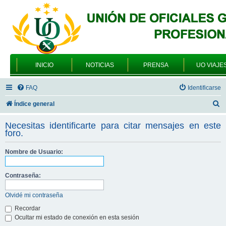
INICIO
NOTICIAS
PRENSA
UO VIAJE
FAQ
Identificarse
B
Índice general
u
Necesitas identificarte para citar mensajes en este
s
foro.
c
Nombre de Usuario:
a
r
Contraseña:
Olvidé mi contraseña
Recordar
Ocultar mi estado de conexión en esta sesión