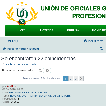
INICIO
NOTICIAS
PRENSA
UO VIAJE
FAQ
Identificarse
B
Índice general
Buscar
u
Se encontraron 22 coincidencias
s
Ir a búsqueda avanzada
c
Buscar
Búsqueda avanzada
a
1
2
3
Siguiente
Se encontraron 22 coincidencias
r
por
Auditor
04 Jul 2026, 08:42
Foro:
REVISTA UNIÓN DE OFICIALES
Tema:
EDICION DIGITAL REVISTA UNIÓN DE OFICIALES
Respuestas:
37
Vistas:
556666