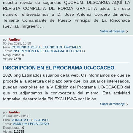
nuestra revista de seguridad QUORUM. DESCARGA AQUÍ LA
REVISTA COMPLETA DE FORMA GRATUITA :idea: En este
número, entrevistamos a D. José Antonio Cordero Jiménez,
Teniente Comandante de Puesto Principal de La Rinconada
(Sevilla). :mrgreen: ...
Saltar al mensaje
por
Auditor
05 Sep 2025, 10:50
Foro:
COMUNICADOS DE LA UNIÓN DE OFICIALES
Tema:
INSCRIPCIÓN EN EL PROGRAMA UO-CCACEO.
Respuestas:
0
Vistas:
7379
INSCRIPCIÓN EN EL PROGRAMA UO-CCACEO.
2026.png Estimados usuarios de la web, Os informamos de que se
procede a la apertura del plazo para que, los usuarios interesados,
puedan inscribirse en la V Edición del Programa UO-CCACEO del
que os adjuntamos la convocatoria del mismo. Esta actividad
formativa, desarrollada EN EXCLUSIVA por Unión...
Saltar al mensaje
por
Auditor
29 Jul 2025, 08:30
Foro:
VDMCUM LEGISLATIVO.
Tema:
VDMCUM LEGISLATIVO.
Respuestas:
0
Vistas:
113785