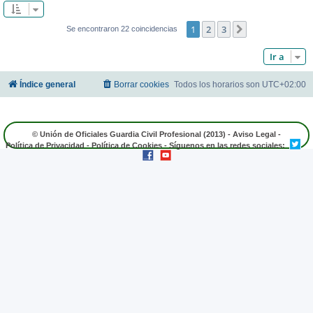
1
2
3
Siguiente
Se encontraron 22 coincidencias
Ir a
Índice general
Borrar cookies
Todos los horarios son
UTC+02:00
© Unión de Oficiales Guardia Civil Profesional (2013) -
Aviso Legal
-
Política de Privacidad
-
Política de Cookies
- Síguenos en las redes sociales: