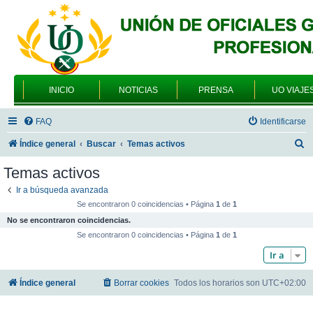
INICIO
NOTICIAS
PRENSA
UO VIAJE
FAQ
Identificarse
B
Índice general
Buscar
Temas activos
u
Temas activos
s
Ir a búsqueda avanzada
c
Se encontraron 0 coincidencias • Página
1
de
1
a
No se encontraron coincidencias.
r
Se encontraron 0 coincidencias • Página
1
de
1
Ir a
Índice general
Borrar cookies
Todos los horarios son
UTC+02:00