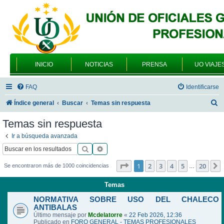
INICIO
NOTICIAS
PRENSA
UO VIAJE
FAQ
Identificarse
B
Índice general
Buscar
Temas sin respuesta
u
Temas sin respuesta
s
Ir a búsqueda avanzada
c
Buscar
Búsqueda avanzada
a
Página
1
de
20
1
2
3
4
5
20
Se encontraron más de 1000 coincidencias
…
r
Temas
NORMATIVA SOBRE USO DEL CHALECO
ANTIBALAS
Último mensaje por
Mcdelatorre
«
22 Feb 2026, 12:36
Publicado en
FORO GENERAL - TEMAS PROFESIONALES