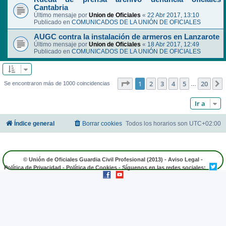
Cantabria
Último mensaje por
Union de Oficiales
«
22 Abr 2017, 13:10
Publicado en
COMUNICADOS DE LA UNIÓN DE OFICIALES
AUGC contra la instalación de armeros en Lanzarote
Último mensaje por
Union de Oficiales
«
18 Abr 2017, 12:49
Publicado en
COMUNICADOS DE LA UNIÓN DE OFICIALES
Página
1
de
20
1
2
3
4
5
20
Se encontraron más de 1000 coincidencias
…
Ir a
Índice general
Borrar cookies
Todos los horarios son
UTC+02:00
© Unión de Oficiales Guardia Civil Profesional (2013) -
Aviso Legal
-
Política de Privacidad
-
Política de Cookies
- Síguenos en las redes sociales: