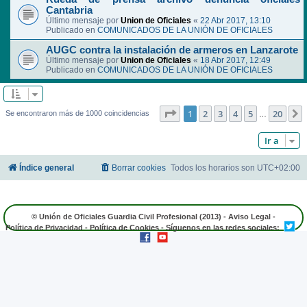
Cantabria
Último mensaje por
Union de Oficiales
«
22 Abr 2017, 13:10
Publicado en
COMUNICADOS DE LA UNIÓN DE OFICIALES
AUGC contra la instalación de armeros en Lanzarote
Último mensaje por
Union de Oficiales
«
18 Abr 2017, 12:49
Publicado en
COMUNICADOS DE LA UNIÓN DE OFICIALES
Página
1
de
20
1
2
3
4
5
20
Se encontraron más de 1000 coincidencias
…
Ir a
Índice general
Borrar cookies
Todos los horarios son
UTC+02:00
© Unión de Oficiales Guardia Civil Profesional (2013) -
Aviso Legal
-
Política de Privacidad
-
Política de Cookies
- Síguenos en las redes sociales: