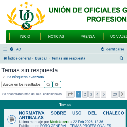
INICIO
NOTICIAS
PRENSA
UO VIAJE
FAQ
Identificarse
B
Índice general
Buscar
Temas sin respuesta
u
Temas sin respuesta
s
Ir a búsqueda avanzada
c
Buscar
Búsqueda avanzada
a
Página
1
de
20
1
2
3
4
5
20
Se encontraron más de 1000 coincidencias
…
r
Temas
NORMATIVA SOBRE USO DEL CHALECO
ANTIBALAS
Último mensaje por
Mcdelatorre
«
22 Feb 2026, 12:36
Publicado en
FORO GENERAL - TEMAS PROFESIONALES