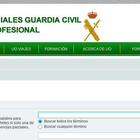
UO VIAJES
FORMACIÓN
ACERCA DE UO
FO
palabra para
Buscar todos los términos
hetes si solo una de
Buscar cualquier término
ncias parciales.