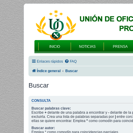
INICIO
NOTICIAS
PRENSA
Enlaces rápidos
FAQ
Índice general
Buscar
Buscar
CONSULTA
Buscar palabras clave:
Escribe
+
delante de una palabra a encontrar y
-
delante de la 
excluirla. Crea una lista de palabras separadas por
|
entre corc
ellas se quiere encontrar. Emplea
*
como comodín para coincide
Buscar autor:
Emplea * como comodín para coincidencias parciales.