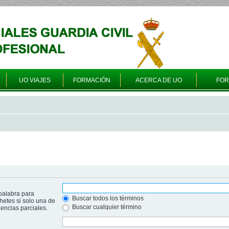
UO VIAJES
FORMACIÓN
ACERCA DE UO
FO
palabra para
Buscar todos los términos
hetes si solo una de
Buscar cualquier término
ncias parciales.