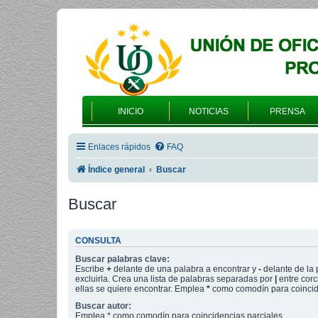
INICIO
NOTICIAS
PRENSA
Enlaces rápidos
FAQ
Índice general
Buscar
Buscar
CONSULTA
Buscar palabras clave:
Escribe
+
delante de una palabra a encontrar y
-
delante de la 
excluirla. Crea una lista de palabras separadas por
|
entre corc
ellas se quiere encontrar. Emplea
*
como comodín para coincide
Buscar autor:
Emplea * como comodín para coincidencias parciales.