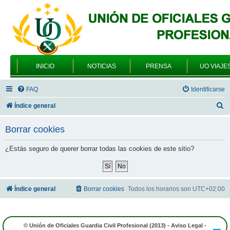
INICIO
NOTICIAS
PRENSA
UO VIAJE
FAQ
Identificarse
B
Índice general
u
Borrar cookies
s
c
¿Estás seguro de querer borrar todas las cookies de este sitio?
a
r
Índice general
Borrar cookies
Todos los horarios son
UTC+02:00
© Unión de Oficiales Guardia Civil Profesional (2013) -
Aviso Legal
-