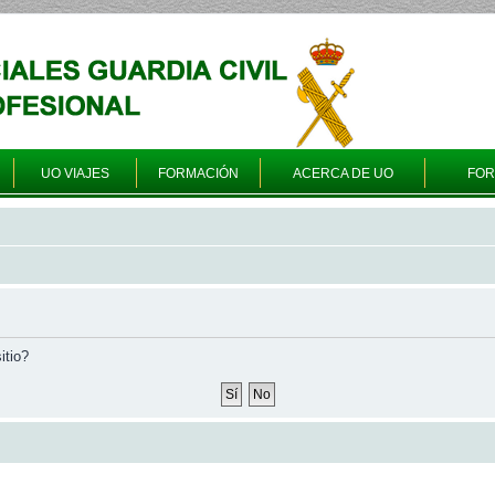
UO VIAJES
FORMACIÓN
ACERCA DE UO
FO
itio?