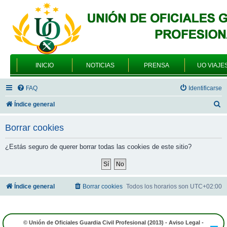
INICIO
NOTICIAS
PRENSA
UO VIAJE
FAQ
Identificarse
B
Índice general
u
Borrar cookies
s
c
¿Estás seguro de querer borrar todas las cookies de este sitio?
a
r
Índice general
Borrar cookies
Todos los horarios son
UTC+02:00
© Unión de Oficiales Guardia Civil Profesional (2013) -
Aviso Legal
-