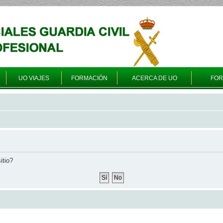
UO VIAJES
FORMACIÓN
ACERCA DE UO
FO
itio?