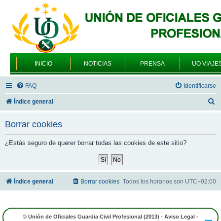
INICIO
NOTICIAS
PRENSA
UO VIAJE
FAQ
Identificarse
B
Índice general
u
Borrar cookies
s
c
¿Estás seguro de querer borrar todas las cookies de este sitio?
a
r
Índice general
Borrar cookies
Todos los horarios son
UTC+02:00
© Unión de Oficiales Guardia Civil Profesional (2013) -
Aviso Legal
-