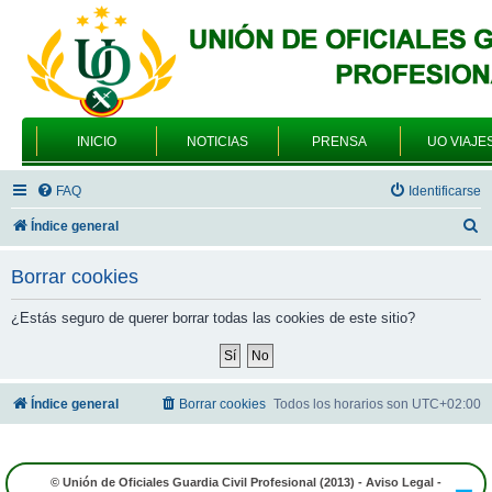
INICIO
NOTICIAS
PRENSA
UO VIAJE
FAQ
Identificarse
B
Índice general
u
Borrar cookies
s
c
¿Estás seguro de querer borrar todas las cookies de este sitio?
a
r
Índice general
Borrar cookies
Todos los horarios son
UTC+02:00
© Unión de Oficiales Guardia Civil Profesional (2013) -
Aviso Legal
-