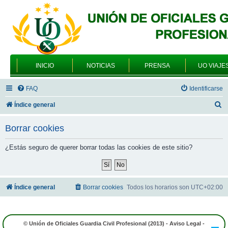
INICIO
NOTICIAS
PRENSA
UO VIAJE
FAQ
Identificarse
B
Índice general
u
Borrar cookies
s
c
¿Estás seguro de querer borrar todas las cookies de este sitio?
a
r
Índice general
Borrar cookies
Todos los horarios son
UTC+02:00
© Unión de Oficiales Guardia Civil Profesional (2013) -
Aviso Legal
-