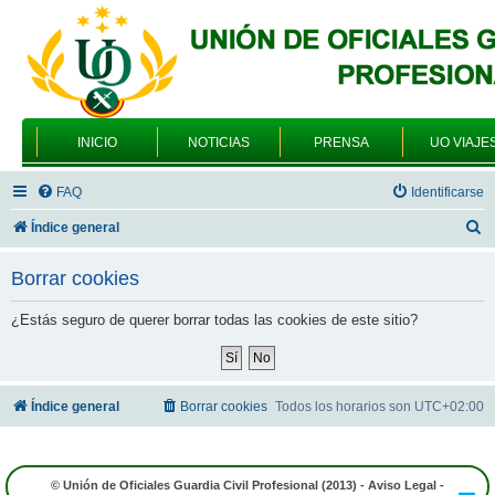
INICIO
NOTICIAS
PRENSA
UO VIAJE
FAQ
Identificarse
B
Índice general
u
Borrar cookies
s
c
¿Estás seguro de querer borrar todas las cookies de este sitio?
a
r
Índice general
Borrar cookies
Todos los horarios son
UTC+02:00
© Unión de Oficiales Guardia Civil Profesional (2013) -
Aviso Legal
-