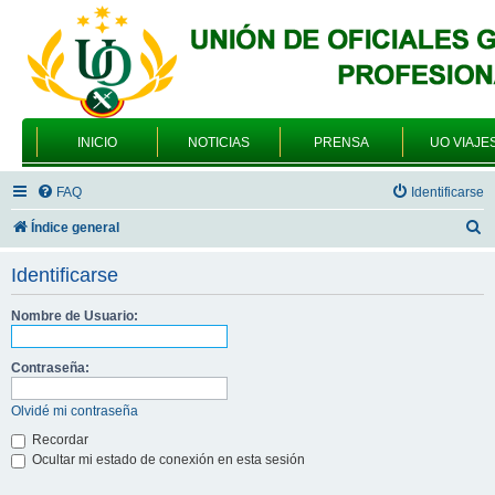
INICIO
NOTICIAS
PRENSA
UO VIAJE
FAQ
Identificarse
B
Índice general
u
Identificarse
s
c
Nombre de Usuario:
a
Contraseña:
r
Olvidé mi contraseña
Recordar
Ocultar mi estado de conexión en esta sesión