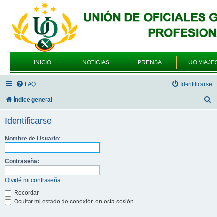
INICIO
NOTICIAS
PRENSA
UO VIAJE
FAQ
Identificarse
B
Índice general
u
Identificarse
s
c
Nombre de Usuario:
a
Contraseña:
r
Olvidé mi contraseña
Recordar
Ocultar mi estado de conexión en esta sesión