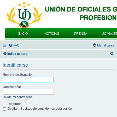
INICIO
NOTICIAS
PRENSA
UO VIAJE
FAQ
Identificarse
B
Índice general
u
Identificarse
s
c
Nombre de Usuario:
a
Contraseña:
r
Olvidé mi contraseña
Recordar
Ocultar mi estado de conexión en esta sesión