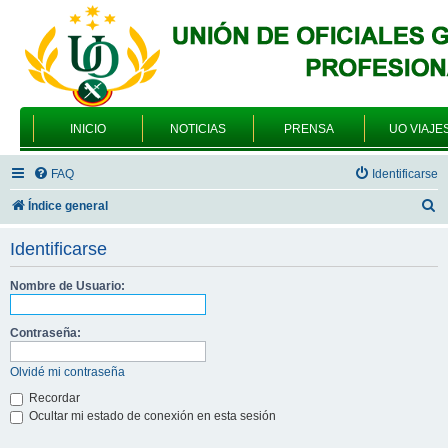
INICIO
NOTICIAS
PRENSA
UO VIAJE
FAQ
Identificarse
B
Índice general
u
Identificarse
s
c
Nombre de Usuario:
a
Contraseña:
r
Olvidé mi contraseña
Recordar
Ocultar mi estado de conexión en esta sesión