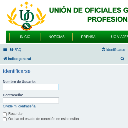
INICIO
NOTICIAS
PRENSA
UO VIAJE
FAQ
Identificarse
B
Índice general
u
Identificarse
s
c
Nombre de Usuario:
a
Contraseña:
r
Olvidé mi contraseña
Recordar
Ocultar mi estado de conexión en esta sesión