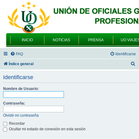
INICIO
NOTICIAS
PRENSA
UO VIAJE
FAQ
Identificarse
B
Índice general
u
Identificarse
s
c
Nombre de Usuario:
a
Contraseña:
r
Olvidé mi contraseña
Recordar
Ocultar mi estado de conexión en esta sesión