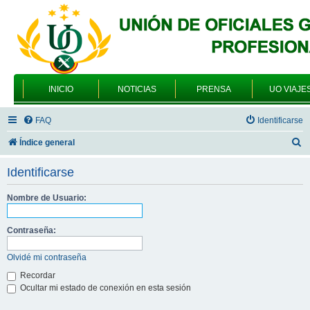
INICIO
NOTICIAS
PRENSA
UO VIAJE
FAQ
Identificarse
B
Índice general
u
Identificarse
s
c
Nombre de Usuario:
a
Contraseña:
r
Olvidé mi contraseña
Recordar
Ocultar mi estado de conexión en esta sesión