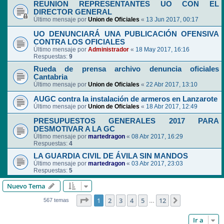
REUNION REPRESENTANTES UO CON EL
DIRECTOR GENERAL
Último mensaje por
Union de Oficiales
«
13 Jun 2017, 00:17
UO DENUNCIARÁ UNA PUBLICACIÓN OFENSIVA
CONTRA LOS OFICIALES
Último mensaje por
Administrador
«
18 May 2017, 16:16
Respuestas:
9
Rueda de prensa archivo denuncia oficiales
Cantabria
Último mensaje por
Union de Oficiales
«
22 Abr 2017, 13:10
AUGC contra la instalación de armeros en Lanzarote
Último mensaje por
Union de Oficiales
«
18 Abr 2017, 12:49
PRESUPUESTOS GENERALES 2017 PARA
DESMOTIVAR A LA GC
Último mensaje por
martedragon
«
08 Abr 2017, 16:29
Respuestas:
4
LA GUARDIA CIVIL DE ÁVILA SIN MANDOS
Último mensaje por
martedragon
«
03 Abr 2017, 23:03
Respuestas:
5
Nuevo Tema
Página
1
de
12
1
2
3
4
5
12
Siguiente
567 temas
…
Ir a