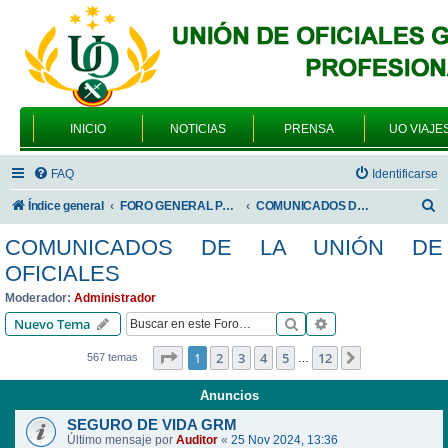
INICIO
NOTICIAS
PRENSA
UO VIAJE
FAQ
Identificarse
B
Índice general
FORO GENERAL PARA TODOS LOS USUARIOS
COMUNICADOS DE LA UNIÓN DE OFICIALES
u
COMUNICADOS DE LA UNIÓN DE
s
OFICIALES
c
Moderador:
Administrador
a
Buscar
Búsqueda avanzad
Nuevo Tema
r
Página
1
de
12
1
2
3
4
5
12
Siguiente
567 temas
…
Anuncios
SEGURO DE VIDA GRM
Último mensaje por
Auditor
«
25 Nov 2024, 13:36