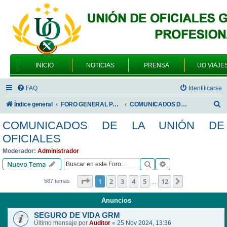
INICIO
NOTICIAS
PRENSA
UO VIAJE
FAQ
Identificarse
B
Índice general
FORO GENERAL PARA TODOS LOS USUARIOS
COMUNICADOS DE LA UNIÓN DE OFICIALES
u
COMUNICADOS DE LA UNIÓN DE
s
OFICIALES
c
Moderador:
Administrador
a
Buscar
Búsqueda avanzad
Nuevo Tema
r
Página
1
de
12
1
2
3
4
5
12
Siguiente
567 temas
…
Anuncios
SEGURO DE VIDA GRM
Último mensaje por
Auditor
«
25 Nov 2024, 13:36