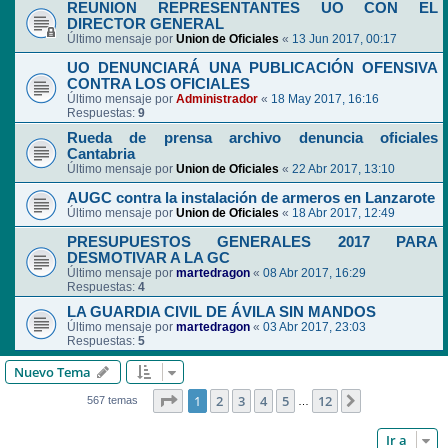
REUNION REPRESENTANTES UO CON EL
DIRECTOR GENERAL
Último mensaje por
Union de Oficiales
«
13 Jun 2017, 00:17
UO DENUNCIARÁ UNA PUBLICACIÓN OFENSIVA
CONTRA LOS OFICIALES
Último mensaje por
Administrador
«
18 May 2017, 16:16
Respuestas:
9
Rueda de prensa archivo denuncia oficiales
Cantabria
Último mensaje por
Union de Oficiales
«
22 Abr 2017, 13:10
AUGC contra la instalación de armeros en Lanzarote
Último mensaje por
Union de Oficiales
«
18 Abr 2017, 12:49
PRESUPUESTOS GENERALES 2017 PARA
DESMOTIVAR A LA GC
Último mensaje por
martedragon
«
08 Abr 2017, 16:29
Respuestas:
4
LA GUARDIA CIVIL DE ÁVILA SIN MANDOS
Último mensaje por
martedragon
«
03 Abr 2017, 23:03
Respuestas:
5
Nuevo Tema
Página
1
de
12
1
2
3
4
5
12
Siguiente
567 temas
…
Ir a