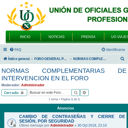
INICIO
NOTICIAS
PRENSA
UO VIAJE
FAQ
Identificarse
B
Índice general
FORO GENERAL PARA TODOS LOS USUARIOS
NORMAS COMPLEMENTARIAS DE INTERVENCION EN EL FORO
u
NORMAS COMPLEMENTARIAS DE
s
INTERVENCION EN EL FORO
c
Moderador:
Administrador
a
Buscar
Búsqueda avanzada
Cerrado
r
1 tema • Página
1
de
1
Anuncios
CAMBIO DE CONTRASEÑAS Y CIERRE DE
SESIÓN, POR SEGURIDAD
Último mensaje por
Administrador
«
30 Oct 2018, 23:10