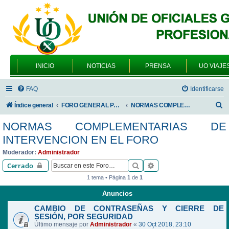
INICIO
NOTICIAS
PRENSA
UO VIAJE
FAQ
Identificarse
B
Índice general
FORO GENERAL PARA TODOS LOS USUARIOS
NORMAS COMPLEMENTARIAS DE INTERVENCION EN EL FORO
u
NORMAS COMPLEMENTARIAS DE
s
INTERVENCION EN EL FORO
c
Moderador:
Administrador
a
Buscar
Búsqueda avanzada
Cerrado
r
1 tema • Página
1
de
1
Anuncios
CAMBIO DE CONTRASEÑAS Y CIERRE DE
SESIÓN, POR SEGURIDAD
Último mensaje por
Administrador
«
30 Oct 2018, 23:10