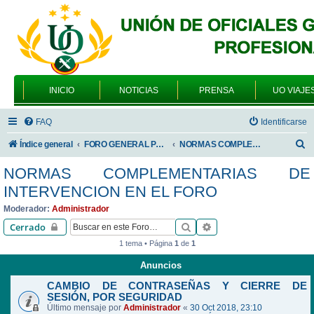
INICIO
NOTICIAS
PRENSA
UO VIAJE
FAQ
Identificarse
B
Índice general
FORO GENERAL PARA TODOS LOS USUARIOS
NORMAS COMPLEMENTARIAS DE INTERVENCION EN EL FORO
u
NORMAS COMPLEMENTARIAS DE
s
INTERVENCION EN EL FORO
c
Moderador:
Administrador
a
Buscar
Búsqueda avanzada
Cerrado
r
1 tema • Página
1
de
1
Anuncios
CAMBIO DE CONTRASEÑAS Y CIERRE DE
SESIÓN, POR SEGURIDAD
Último mensaje por
Administrador
«
30 Oct 2018, 23:10