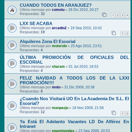
CUANDO TODOS EN ARANJUEZ?
Último mensaje por
comotu
«
28 Dic 2010, 20:27
Respuestas:
32
1
2
3
4
LXX SE ACABA
Último mensaje por
arcadio2
«
18 Sep 2010, 10:42
Respuestas:
19
1
2
Alquileres Zona El Escorial
Último mensaje por
motorolo
«
25 Ago 2010, 23:51
Respuestas:
4
ÚLTIMA PROMOCIÓN DE OFICIALES DEL
ESCORIAL
Último mensaje por
sharam
«
01 Jul 2010, 18:53
Respuestas:
4
FELIZ NAVIDAD A TODOS LOS DE LA LXXI
PROMOCIÓN!!!!
Último mensaje por
moto
«
31 Dic 2009, 20:38
Respuestas:
8
¿Cuando Nos Visitará UO En La Academia De S.L. El
Escorial?
Último mensaje por
manpasju
«
18 Nov 2009, 21:58
Respuestas:
12
1
2
Ya Está El Adelanto Vacantes LD De Alférez En
Intranet
Último mensaje por
epaminondas
«
23 Sep 2009, 20:53