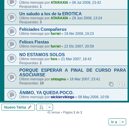
Último mensaje por
ATARAXIA
«
08 Jul 2008, 23:42
Respuestas:
1
Un saludo a los de la EROTICA
Último mensaje por
ATARAXIA
«
29 Jun 2008, 13:24
Respuestas:
3
Feliciades Compañeros
Último mensaje por
furriel
«
19 Abr 2008, 19:23
Felices Fiestas
Último mensaje por
furriel
«
22 Dic 2007, 20:59
NO ESTAMOS SOLOS
Último mensaje por
fore
«
21 Mar 2007, 18:42
Respuestas:
2
PORQUE ESPERAR A FINAL DE CURSO PARA
ASOCIARSE
Último mensaje por
sintagma
«
16 Mar 2007, 23:41
Respuestas:
10
1
2
ÁNIMO, YA QUEDA POCO.
Último mensaje por
wickiervikingo
«
08 May 2006, 10:56
Nuevo Tema
41 temas • Página
1
de
1
Ir a