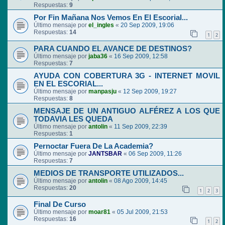
Respuestas:
9
Por Fin Mañana Nos Vemos En El Escorial...
Último mensaje por
el_ingles
«
20 Sep 2009, 19:06
Respuestas:
14
1
2
PARA CUANDO EL AVANCE DE DESTINOS?
Último mensaje por
jaba36
«
16 Sep 2009, 12:58
Respuestas:
7
AYUDA CON COBERTURA 3G - INTERNET MOVIL
EN EL ESCORIAL...
Último mensaje por
manpasju
«
12 Sep 2009, 19:27
Respuestas:
8
MENSAJE DE UN ANTIGUO ALFÉREZ A LOS QUE
TODAVIA LES QUEDA
Último mensaje por
antolin
«
11 Sep 2009, 22:39
Respuestas:
1
Pernoctar Fuera De La Academia?
Último mensaje por
JANTSBAR
«
06 Sep 2009, 11:26
Respuestas:
7
MEDIOS DE TRANSPORTE UTILIZADOS...
Último mensaje por
antolin
«
08 Ago 2009, 14:45
Respuestas:
20
1
2
3
Final De Curso
Último mensaje por
moar81
«
05 Jul 2009, 21:53
Respuestas:
16
1
2