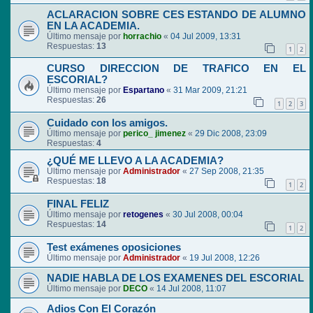
ACLARACION SOBRE CES ESTANDO DE ALUMNO
EN LA ACADEMIA.
Último mensaje por
horrachio
«
04 Jul 2009, 13:31
Respuestas:
13
1
2
CURSO DIRECCION DE TRAFICO EN EL
ESCORIAL?
Último mensaje por
Espartano
«
31 Mar 2009, 21:21
Respuestas:
26
1
2
3
Cuidado con los amigos.
Último mensaje por
perico_ jimenez
«
29 Dic 2008, 23:09
Respuestas:
4
¿QUÉ ME LLEVO A LA ACADEMIA?
Último mensaje por
Administrador
«
27 Sep 2008, 21:35
Respuestas:
18
1
2
FINAL FELIZ
Último mensaje por
retogenes
«
30 Jul 2008, 00:04
Respuestas:
14
1
2
Test exámenes oposiciones
Último mensaje por
Administrador
«
19 Jul 2008, 12:26
NADIE HABLA DE LOS EXAMENES DEL ESCORIAL
Último mensaje por
DECO
«
14 Jul 2008, 11:07
Adios Con El Corazón