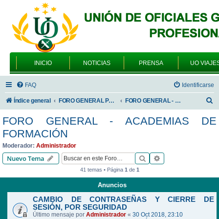
INICIO
NOTICIAS
PRENSA
UO VIAJE
FAQ
Identificarse
B
Índice general
FORO GENERAL PARA TODOS LOS USUARIOS
FORO GENERAL - ACADEMIAS DE FORMACIÓN
u
FORO GENERAL - ACADEMIAS DE
s
FORMACIÓN
c
Moderador:
Administrador
a
Buscar
Búsqueda avanzad
Nuevo Tema
r
41 temas • Página
1
de
1
Anuncios
CAMBIO DE CONTRASEÑAS Y CIERRE DE
SESIÓN, POR SEGURIDAD
Último mensaje por
Administrador
«
30 Oct 2018, 23:10