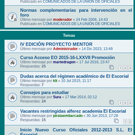
Publicado en
COMUNICADOS DE LA UNIÓN DE OFICIALES
Normas complementarias para intervención en el
foro
Último mensaje por
moderador
«
24 Feb 2006, 14:43
Publicado en
COMUNICADOS DE LA UNIÓN DE OFICIALES
Temas
IV EDICIÓN PROYECTO MENTOR
Último mensaje por
Administrador
«
14 Dic 2023, 13:49
Curso Acceso EO 2015-16-LXXVII Promoción
Último mensaje por
martedragon
«
17 Jul 2016, 23:47
Respuestas:
25
1
2
3
Dudas acerca del régimen académico de El Escorial
Último mensaje por
klt
«
10 Jul 2015, 11:17
Respuestas:
7
Consejos para estudiar
Último mensaje por
Sura
«
17 Mar 2014, 02:12
Respuestas:
24
1
2
3
Vacantes restringidas alferez academia El Escorial
Último mensaje por
pirataembarcado
«
30 Jun 2013, 17:28
Respuestas:
15
1
2
Inicio Nuevo Curso Oficiales 2012-2013 S.L. El
Escorial