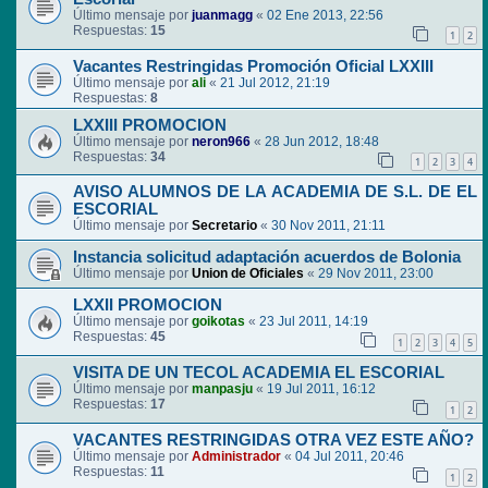
Último mensaje por
juanmagg
«
02 Ene 2013, 22:56
Respuestas:
15
1
2
Vacantes Restringidas Promoción Oficial LXXIII
Último mensaje por
ali
«
21 Jul 2012, 21:19
Respuestas:
8
LXXIII PROMOCION
Último mensaje por
neron966
«
28 Jun 2012, 18:48
Respuestas:
34
1
2
3
4
AVISO ALUMNOS DE LA ACADEMIA DE S.L. DE EL
ESCORIAL
Último mensaje por
Secretario
«
30 Nov 2011, 21:11
Instancia solicitud adaptación acuerdos de Bolonia
Último mensaje por
Union de Oficiales
«
29 Nov 2011, 23:00
LXXII PROMOCION
Último mensaje por
goikotas
«
23 Jul 2011, 14:19
Respuestas:
45
1
2
3
4
5
VISITA DE UN TECOL ACADEMIA EL ESCORIAL
Último mensaje por
manpasju
«
19 Jul 2011, 16:12
Respuestas:
17
1
2
VACANTES RESTRINGIDAS OTRA VEZ ESTE AÑO?
Último mensaje por
Administrador
«
04 Jul 2011, 20:46
Respuestas:
11
1
2